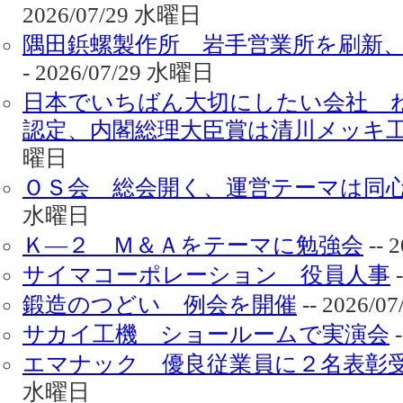
2026/07/29 水曜日
隅田鋲螺製作所 岩手営業所を刷新
- 2026/07/29 水曜日
日本でいちばん大切にしたい会社 
認定、内閣総理大臣賞は清川メッキ
曜日
ＯＳ会 総会開く、運営テーマは同
水曜日
Ｋ―２ Ｍ＆Ａをテーマに勉強会
-- 
サイマコーポレーション 役員人事
-
鍛造のつどい 例会を開催
-- 2026/
サカイ工機 ショールームで実演会
-
エマナック 優良従業員に２名表彰
水曜日