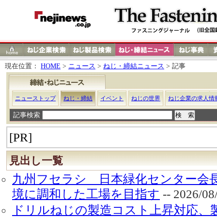
現在位置：
HOME
>
ニュース
>
ねじ・締結ニュース
> 記事
ニューストップ
ねじ・締結
イベント
ねじの世界
ねじ企業の求人情
記事検索
[PR]
見出し一覧
九州フセラシ 日本緑化センター会長
境に調和した工場を目指す
-- 2026/
ドリルねじの製造コスト上昇対応、