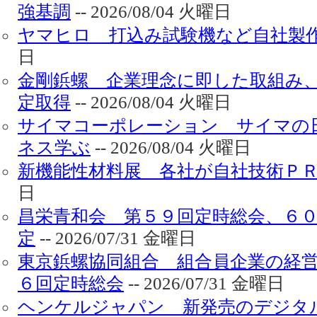
強基調
-- 2026/08/04 火曜日
ヤマヒロ 打込み試験機など自社製
日
金剛鋲螺 企業理念に即した取組み
定取得
-- 2026/08/04 火曜日
サイマコーポレーション サイマの
ネス学ぶ
-- 2026/08/04 火曜日
新機能性材料展 各社が自社技術Ｐ
日
昌栄青和会 第５９回定時総会、６
定
-- 2026/07/31 金曜日
東京鋲螺協同組合 組合員企業の経
６回定時総会
-- 2026/07/31 金曜日
ヘンケルジャパン 新発売のデジタ