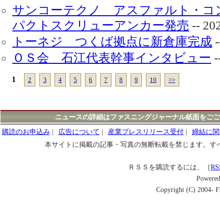
サンコーテクノ アスファルト・コ
パクトスクリューアンカー発売
-- 2
トーネジ つくば拠点に新倉庫完成
-
ＯＳ会 石江代表幹事インタビュー
-
1
2
3
4
5
6
7
8
9
10
>>
ニュースの詳細はファスニングジャーナル紙面をごご
購読のお申込み
|
広告について
|
産業プレスリリース受付
|
締結に関
本サイトに掲載の記事・写真の無断転載を禁じます。す
ＲＳＳを購読するには、［
RS
Powere
Copyright (C) 2004- Fa